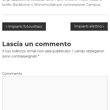
livello Backbone o Monomodali per connessione Campus.
N
Impianti elettrici
Impianti fotovoltaici
a
Lascia un commento
v
Il tuo indirizzo email non sarà pubblicato.
I campi obbligatori
sono contrassegnati
*
i
g
Commento
a
z
i