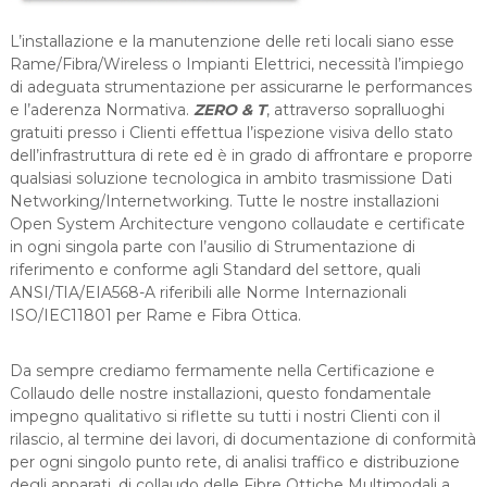
i
L’installazione e la manutenzione delle reti locali siano esse
o
Rame/Fibra/Wireless o Impianti Elettrici, necessità l’impiego
n
di adeguata strumentazione per assicurarne le performances
i
e l’aderenza Normativa.
ZERO & T
, attraverso sopralluoghi
gratuiti presso i Clienti effettua l’ispezione visiva dello stato
dell’infrastruttura di rete ed è in grado di affrontare e proporre
qualsiasi soluzione tecnologica in ambito trasmissione Dati
Networking/Internetworking. Tutte le nostre installazioni
Open System Architecture vengono collaudate e certificate
in ogni singola parte con l’ausilio di Strumentazione di
riferimento e conforme agli Standard del settore, quali
ANSI/TIA/EIA568-A riferibili alle Norme Internazionali
ISO/IEC11801 per Rame e Fibra Ottica.
Da sempre crediamo fermamente nella Certificazione e
Collaudo delle nostre installazioni, questo fondamentale
impegno qualitativo si riflette su tutti i nostri Clienti con il
rilascio, al termine dei lavori, di documentazione di conformità
per ogni singolo punto rete, di analisi traffico e distribuzione
degli apparati, di collaudo delle Fibre Ottiche Multimodali a