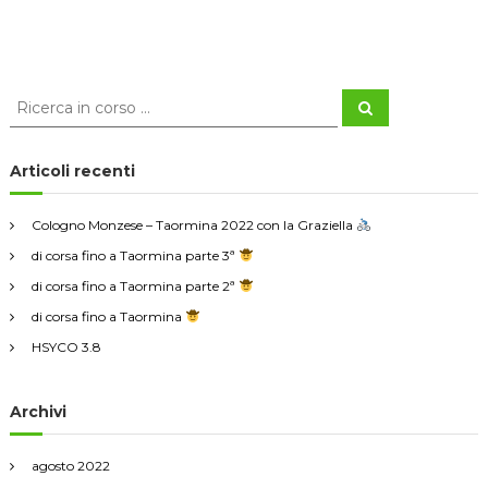
i
C
C
e
e
r
r
c
a
c
Articoli recenti
a
:
Cologno Monzese – Taormina 2022 con la Graziella
di corsa fino a Taormina parte 3ª
di corsa fino a Taormina parte 2ª
di corsa fino a Taormina
HSYCO 3.8
Archivi
agosto 2022