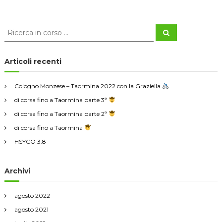
C
C
e
e
r
r
c
a
c
Articoli recenti
a
:
Cologno Monzese – Taormina 2022 con la Graziella
di corsa fino a Taormina parte 3ª
di corsa fino a Taormina parte 2ª
di corsa fino a Taormina
HSYCO 3.8
Archivi
agosto 2022
agosto 2021