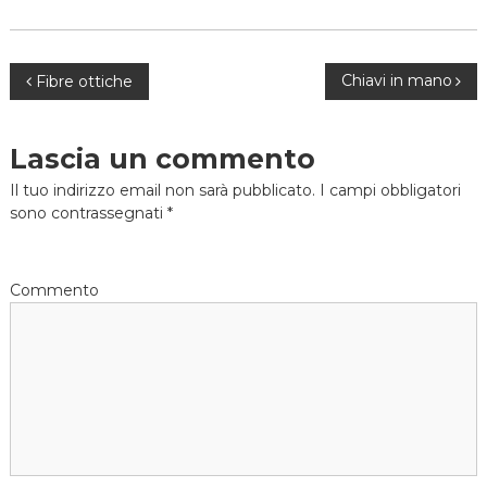
N
Chiavi in mano
Fibre ottiche
a
Lascia un commento
v
Il tuo indirizzo email non sarà pubblicato.
I campi obbligatori
sono contrassegnati
*
i
g
Commento
a
z
i
o