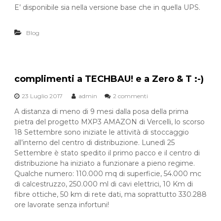
E’ disponibile sia nella versione base che in quella UPS.
Blog
complimenti a TECHBAU! e a Zero & T :-)
23 Luglio 2017
admin
2 commenti
s
u
A distanza di meno di 9 mesi dalla posa della prima
c
pietra del progetto MXP3 AMAZON di Vercelli, lo scorso
o
18 Settembre sono iniziate le attività di stoccaggio
m
p
all’interno del centro di distribuzione. Lunedì 25
l
Settembre è stato spedito il primo pacco e il centro di
i
distribuzione ha iniziato a funzionare a pieno regime.
m
Qualche numero: 110.000 mq di superficie, 54.000 mc
e
di calcestruzzo, 250.000 ml di cavi elettrici, 10 Km di
n
fibre ottiche, 50 km di rete dati, ma soprattutto 330.288
t
i
ore lavorate senza infortuni!
a
T