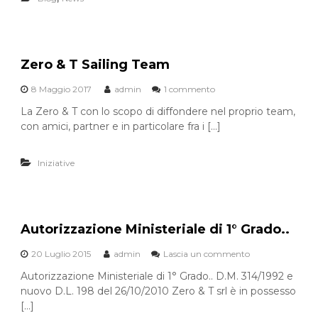
t
r
a
t
e
Zero & T Sailing Team
–
E
8 Maggio 2017
admin
1 commento
s
c
u
La Zero & T con lo scopo di diffondere nel proprio team,
o
Z
b
con amici, partner e in particolare fra i […]
e
o
r
n
o
Iniziative
u
&
s
T
p
S
e
a
r
i
Autorizzazione Ministeriale di 1° Grado..
l
l
e
i
s
20 Luglio 2015
admin
Lascia un commento
s
n
o
u
g
Autorizzazione Ministeriale di 1° Grado.. D.M. 314/1992 e
l
A
T
nuovo D.L. 198 del 26/10/2010 Zero & T srl è in possesso
u
u
e
z
[…]
t
a
i
o