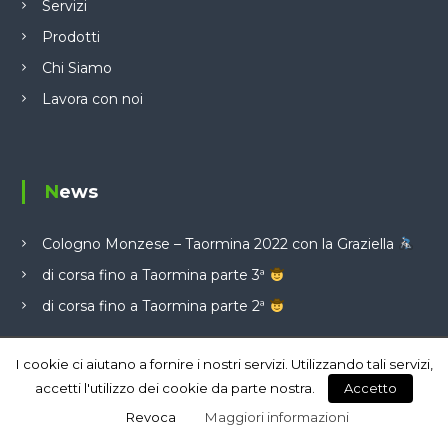
Servizi
Prodotti
Chi Siamo
Lavora con noi
News
Cologno Monzese – Taormina 2022 con la Graziella
di corsa fino a Taormina parte 3ª
di corsa fino a Taormina parte 2ª
I cookie ci aiutano a fornire i nostri servizi. Utilizzando tali servizi,
accetti l'utilizzo dei cookie da parte nostra.
Accetto
Revoca
Maggiori informazioni
Copyright © 2026
ZeroT Telecomunicazioni.