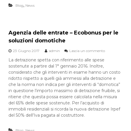
,
E
Blog
News
C
H
B
A
U
Agenzia delle entrate – Ecobonus per le
!
soluzioni domotiche
e
a
23 Giugno 2017
admin
Lascia un commento
s
Z
u
e
La detrazione spetta con riferimento alle spese
A
r
sostenute a partire dal 1° gennaio 2016. Inoltre,
g
o
considerato che gli interventi in esame hanno un costo
e
&
n
ridotto rispetto a quelli già ammessi alla detrazione e
T
z
:
che la norma non indica per gli interventi di “domotica”
i
-
in questione l’importo massimo di detrazione fruibile, si
a
)
ritiene che questa possa essere calcolata nella misura
d
del 65% delle spese sostenute. Per l’acquisto di
e
immobili residenziali si ricorda la nuova detrazione Irpef
l
l
del 50% dell’Iva pagata al costruttore.
e
e
,
n
Blog
News