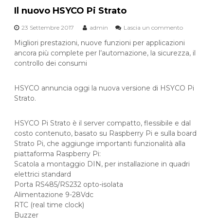
i
i
Il nuovo HSYCO Pi Strato
b
o
u
23 Settembre 2017
admin
Lascia un commento
s
o
n
u
n
i
Migliori prestazioni, nuove funzioni per applicazioni
I
u
ancora più complete per l’automazione, la sicurezza, il
l
m
controllo dei consumi
n
o
u
r
o
e
HSYCO annuncia oggi la nuova versione di HSYCO Pi
v
Strato.
o
H
S
HSYCO Pi Strato è il server compatto, flessibile e dal
Y
costo contenuto, basato su Raspberry Pi e sulla board
C
O
Strato Pi, che aggiunge importanti funzionalità alla
P
piattaforma Raspberry Pi:
i
Scatola a montaggio DIN, per installazione in quadri
S
elettrici standard
t
Porta RS485/RS232 opto-isolata
r
Alimentazione 9-28Vdc
a
t
RTC (real time clock)
o
Buzzer