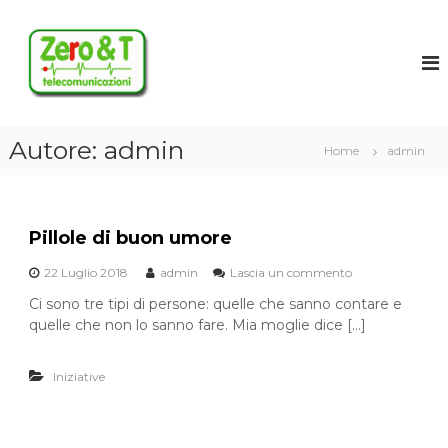
V
Z
a
i
e
a
r
i
o
c
T
o
Autore:
admin
T
Home
admin
n
e
t
l
e
n
e
Pillole di buon umore
u
c
t
o
22 Luglio 2018
admin
Lascia un commento
s
i
u
m
Ci sono tre tipi di persone: quelle che sanno contare e
P
u
quelle che non lo sanno fare. Mia moglie dice […]
i
n
l
l
i
Iniziative
o
c
l
a
e
d
z